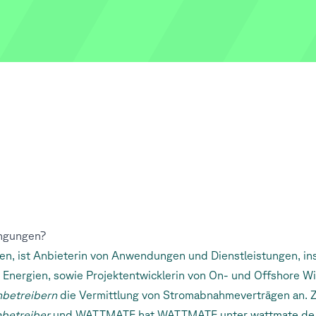
ingungen?
en, ist Anbieterin von Anwendungen und Dienstleistungen, in
 Energien, sowie Projektentwicklerin von On- und Offshore 
nbetreibern
die Vermittlung von Stromabnahmeverträgen an. 
betreiber
und WATTMATE hat WATTMATE unter
wattmate.de