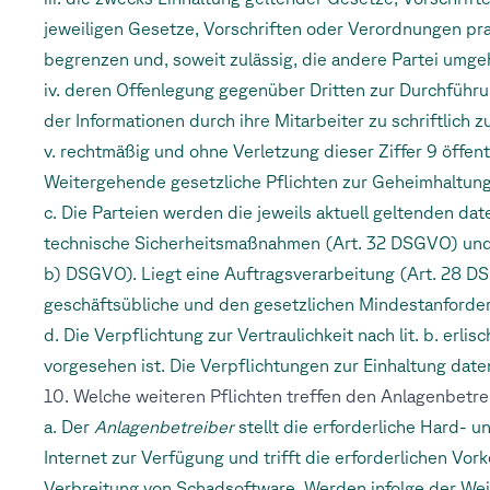
jeweiligen Gesetze, Vorschriften oder Verordnungen p
begrenzen und, soweit zulässig, die andere Partei umge
iv. deren Offenlegung gegenüber Dritten zur Durchführun
der Informationen durch ihre Mitarbeiter zu schriftlich z
v. rechtmäßig und ohne Verletzung dieser Ziffer 9 öffen
Weitergehende gesetzliche Pflichten zur Geheimhaltung
c. Die Parteien werden die jeweils aktuell geltenden da
technische Sicherheitsmaßnahmen (Art. 32 DSGVO) und d
b) DSGVO). Liegt eine Auftragsverarbeitung (Art. 28 DSG
geschäftsübliche und den gesetzlichen Mindestanforde
d. Die Verpflichtung zur Vertraulichkeit nach lit. b. erli
vorgesehen ist. Die Verpflichtungen zur Einhaltung date
10. Welche weiteren Pflichten treffen den Anlagenbetre
a. Der
Anlagenbetreiber
stellt die erforderliche Hard-
Internet zur Verfügung und trifft die erforderlichen Vo
Verbreitung von Schadsoftware. Werden infolge der We