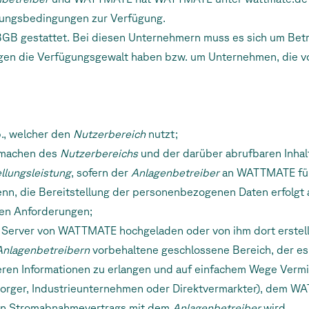
ungsbedingungen zur Verfügung.
 BGB gestattet. Bei diesen Unternehmern muss es sich um Bet
agen die Verfügungsgewalt haben bzw. um Unternehmen, die v
b., welcher den
Nutzerbereich
nutzt;
rmachen des
Nutzerbereichs
und der darüber abrufbaren Inh
ellungsleistung
, sofern der
Anlagenbetreiber
an WATTMATE für 
 denn, die Bereitstellung der personenbezogenen Daten erfolgt 
en Anforderungen;
 Server von WATTMATE hochgeladen oder von ihm dort erstellt
Anlagenbetreibern
vorbehaltene geschlossene Bereich, der e
deren Informationen zu erlangen und auf einfachem Wege Verm
rsorger, Industrieunternehmen oder Direktvermarkter), dem
ten Stromabnahmevertrags mit dem
Anlagenbetreiber
wird.