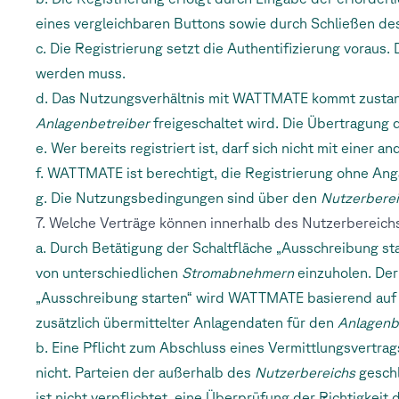
eines vergleichbaren Buttons sowie durch Schließen d
c. Die Registrierung setzt die Authentifizierung vorau
werden muss.
d. Das Nutzungsverhältnis mit WATTMATE kommt zust
Anlagenbetreiber
freigeschaltet wird. Die Übertragung 
e. Wer bereits registriert ist, darf sich nicht mit einer
f. WATTMATE ist berechtigt, die Registrierung ohne A
g. Die Nutzungsbedingungen sind über den
Nutzerbere
7. Welche Verträge können innerhalb des Nutzerbereic
a. Durch Betätigung der Schaltfläche „Ausschreibung sta
von unterschiedlichen
Stromabnehmern
einzuholen. Der 
„Ausschreibung starten“ wird WATTMATE basierend au
zusätzlich übermittelter Anlagendaten für den
Anlagenb
b. Eine Pflicht zum Abschluss eines Vermittlungsvert
nicht. Parteien der außerhalb des
Nutzerbereichs
geschl
ist nicht verpflichtet, eine Überprüfung der Richtigkeit