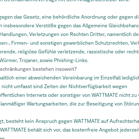
 gegen das Gesetz, eine behördliche Anordnung oder gegen d
hlen insbesondere Verstöße gegen das Allgemeine Gleichbeh
andlungen, Verletzungen von Rechten Dritter, namentlich des
ken-, Firmen- und sonstigen gewerblichen Schutzrechten, Ver
erende, religiöse Gefühle verletzende, rassistische oder rec
ürmer, Trojaner, sowie Phishing-Links.
Beschränkungen bestehen insoweit?
altlich einer abweichenden Vereinbarung im Einzelfall ledigli
it nicht umfasst sind Zeiten der Nichtverfügbarkeit wegen
fentlichen Internets oder sonstiger von WATTMATE nicht zu
planmäßiger Wartungsarbeiten, die zur Beseitigung von Störun
gt, besteht kein Anspruch gegen WATTMATE auf Aufrechterh
 WATTMATE behält sich vor, das kostenfreie Angebot jederze
en.