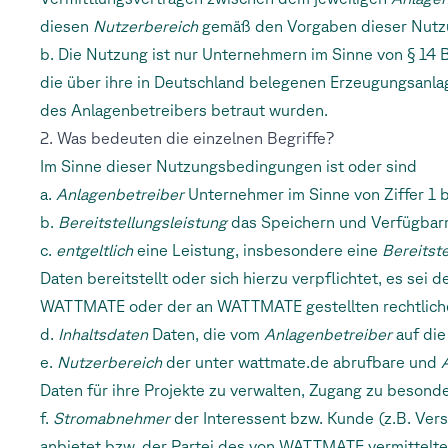
diesen
Nutzerbereich
gemäß den Vorgaben dieser Nutz
b. Die Nutzung ist nur Unternehmern im Sinne von § 14
die über ihre in Deutschland belegenen Erzeugungsanl
des Anlagenbetreibers betraut wurden.
2. Was bedeuten die einzelnen Begriffe?
Im Sinne dieser Nutzungsbedingungen ist oder sind
a.
Anlagenbetreiber
Unternehmer im Sinne von Ziffer 1 
b.
Bereitstellungsleistung
das Speichern und Verfügba
c.
entgeltlich
eine Leistung, insbesondere eine
Bereitst
Daten bereitstellt oder sich hierzu verpflichtet, es sei
WATTMATE oder der an WATTMATE gestellten rechtlich
d.
Inhaltsdaten
Daten, die vom
Anlagenbetreiber
auf die
e.
Nutzerbereich
der unter wattmate.de abrufbare und
Daten für ihre Projekte zu verwalten, Zugang zu beson
f.
Stromabnehmer
der Interessent bzw. Kunde (z.B. Ve
anbietet bzw. der Partei des von WATTMATE vermittel