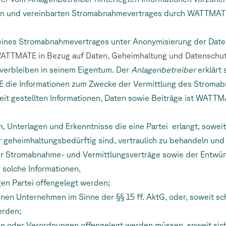
n und vereinbarten Stromabnahmevertrages durch WATTMATE 
g eines Stromabnahmevertrages unter Anonymisierung der Dat
 WATTMATE in Bezug auf Daten, Geheimhaltung und Datenschu
 verbleiben in seinem Eigentum. Der
Anlagenbetreiber
erklärt 
 die Informationen zum Zwecke der Vermittlung des Stromab
it gestellten Informationen, Daten sowie Beiträge ist WATTM
nen, Unterlagen und Erkenntnisse die eine Partei erlangt, sowe
 geheimhaltungsbedürftig sind, vertraulich zu behandeln und 
er Stromabnahme- und Vermittlungsverträge sowie der Entwürf
r solche Informationen,
ligen Partei offengelegt werden;
denen Unternehmen im Sinne der §§ 15 ff. AktG, oder, soweit sc
erden;
ften oder Verordnungen offengelegt werden müssen, soweit sic