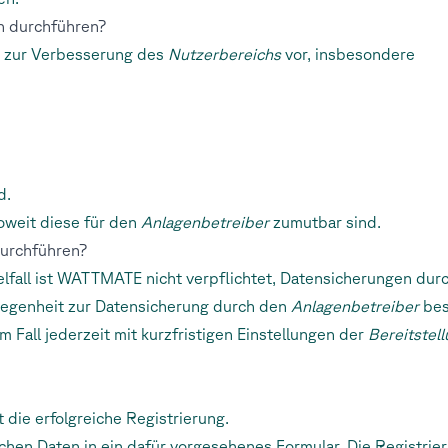
 durchführen?
 zur Verbesserung des
Nutzerbereichs
vor, insbesondere
d.
weit diese für den
Anlagenbetreiber
zumutbar sind.
durchführen?
elfall ist WATTMATE nicht verpflichtet, Datensicherungen dur
iegenheit zur Datensicherung durch den
Anlagenbetreiber
bes
em Fall jederzeit mit kurzfristigen Einstellungen der
Bereitstel
t die erfolgreiche Registrierung.
lichen Daten in ein dafür vorgesehenes Formular. Die Registri