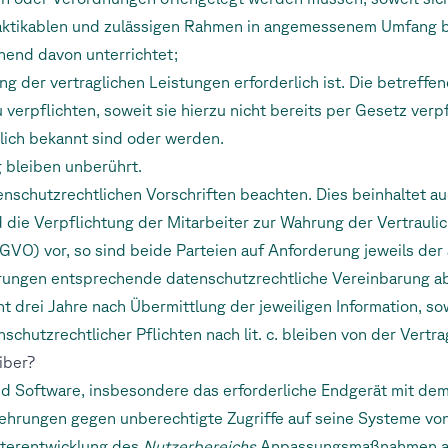
raktikablen und zulässigen Rahmen in angemessenem Umfang b
hend davon unterrichtet;
g der vertraglichen Leistungen erforderlich ist. Die betreffen
u verpflichten, soweit sie hierzu nicht bereits per Gesetz verpf
tlich bekannt sind oder werden.
 bleiben unberührt.
tenschutzrechtlichen Vorschriften beachten. Dies beinhaltet 
ie Verpflichtung der Mitarbeiter zur Wahrung der Vertraulich
VO) vor, so sind beide Parteien auf Anforderung jeweils der a
rungen entsprechende datenschutzrechtliche Vereinbarung a
scht drei Jahre nach Übermittlung der jeweiligen Information, so
nschutzrechtlicher Pflichten nach lit. c. bleiben von der Ver
iber?
 und Software, insbesondere das erforderliche Endgerät mit 
rkehrungen gegen unberechtigte Zugriffe auf seine Systeme von
iterentwicklung des
Nutzerbereichs
Anpassungsmaßnahmen an