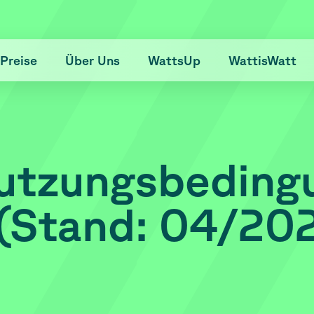
Preise
Über Uns
WattsUp
WattisWatt
utzungsbeding
(Stand: 04/20