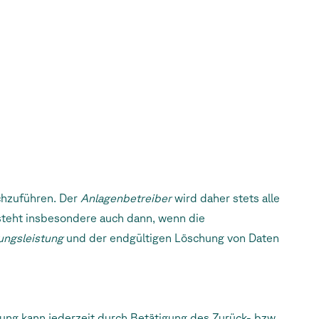
chzuführen. Der
Anlagenbetreiber
wird daher stets alle
teht insbesondere auch dann, wenn die
lungsleistung
und der endgültigen Löschung von Daten
erung kann jederzeit durch Betätigung des Zurück- bzw.