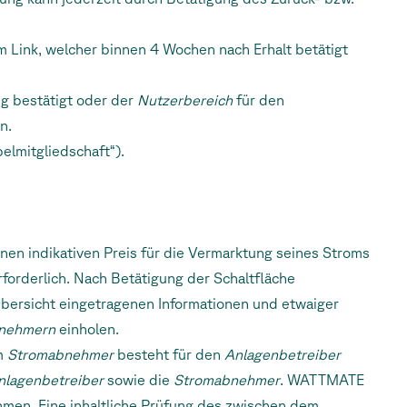
m Link, welcher binnen 4 Wochen nach Erhalt betätigt
ng bestätigt oder der
Nutzerbereich
für den
n.
pelmitgliedschaft“).
n indikativen Preis für die Vermarktung seines Stroms
rforderlich. Nach Betätigung der Schaltfläche
bersicht eingetragenen Informationen und etwaiger
nehmern
einholen.
em
Stromabnehmer
besteht für den
Anlagenbetreiber
nlagenbetreiber
sowie die
Stromabnehmer
. WATTMATE
hmen. Eine inhaltliche Prüfung des zwischen dem