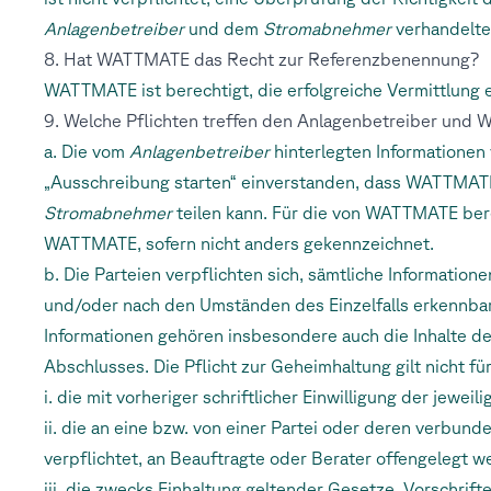
Anlagenbetreiber
und dem
Stromabnehmer
verhandelte
8. Hat WATTMATE das Recht zur Referenzbenennung?
WATTMATE ist berechtigt, die erfolgreiche Vermittlun
9. Welche Pflichten treffen den Anlagenbetreiber und
a. Die vom
Anlagenbetreiber
hinterlegten Informationen
„Ausschreibung starten“ einverstanden, dass WATTMATE
Stromabnehmer
teilen kann. Für die von WATTMATE bere
WATTMATE, sofern nicht anders gekennzeichnet.
b. Die Parteien verpflichten sich, sämtliche Informatio
und/oder nach den Umständen des Einzelfalls erkennbar
Informationen gehören insbesondere auch die Inhalte d
Abschlusses. Die Pflicht zur Geheimhaltung gilt nicht fü
i. die mit vorheriger schriftlicher Einwilligung der jewei
ii. die an eine bzw. von einer Partei oder deren verbun
verpflichtet, an Beauftragte oder Berater offengelegt w
iii. die zwecks Einhaltung geltender Gesetze, Vorschri