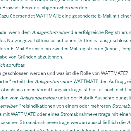
es Browser-Fensters abgebrochen werden.
s. Dazu übersendet WATTMATE eine gesonderte E-Mail mit eine
ande, wenn dem
Anlagenbetreiber
die erfolgreiche Registrieru
des Nutzungsverhältnisses auf einen Dritten ist ausgeschlosse
 anderer E-Mail Adresse ein zweites Mal registrieren (keine „Dop
ngabe von Gründen abzulehnen.
ich
abrufbar.
hs geschlossen werden und was ist die Rolle von WATTMATE?
rten“ erteilt der
Anlagenbetreiber
WATTMATE den Auftrag, eine
Abschluss eines Vermittlungsvertrags ist hierfür noch nicht e
f den vom
Anlagenbetreiber
unter der Rubrik Ausschreibungsü
etreiber
Preisindikationen von einem oder mehreren
Stromab
rags mit WATTMATE oder eines Stromabnahmevertrags mit ein
ossenen Stromabnahmeverträge werden ausschließlich die
A
 der vom
Anlagenbetreiber
hinterlegten Informationen vorzune