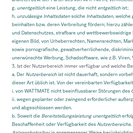
g.
unentgeltlich
eine Leistung, die nicht
entgeltlich
ist;
h.
unzulässige Inhaltsdaten
solche
Inhaltsdaten
, welche
beinhalten bzw. deren Verbreitung fördern; hierzu zä
und Datenschutzes, strafbare und wettbewerbswidrige H
eigenen Bild, von Urheberrechten, Namensrechten, Mar
sowie pornografische, gewaltverherrlichende, diskrimini
unerwünschte Werbung, Schadsoftware, wie z.B. Viren, W
3. Ist der Nutzerbereich immer verfügbar und welche 
a. Der
Nutzerbereich
ist nicht dauerhaft, sondern vorbeh
dieser Art üblich ist. Von der vereinbarten Verfügbarke
i. von
WATTMATE nicht beeinflussbarer Störungen des öf
ii. wegen geplanter oder zwingend erforderlicher außer
und abgeschlossen werden.
b. Soweit die
Bereitstellungsleistung
unentgeltlich
erfol
Beschaffenheit oder Verfügbarkeit des
Nutzerbereichs
.
Anlagenbetreiber
in angemessener Weise berücksichtig